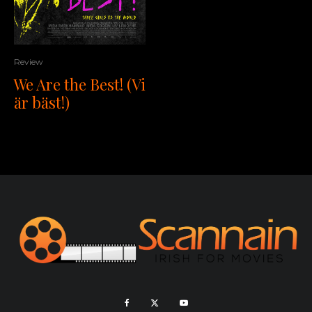
Review
We Are the Best! (Vi
är bäst!)